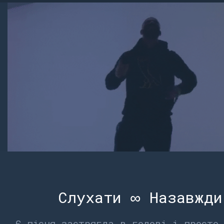
Слухати ∞ Назавжди
Є пісня застрягла в голові і просто