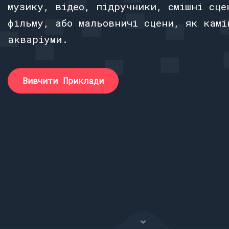
музику, відео, підручники, смішні сце
фільму, або мальовничі сцени, як камі
акваріуми.
Вивчити Приклади