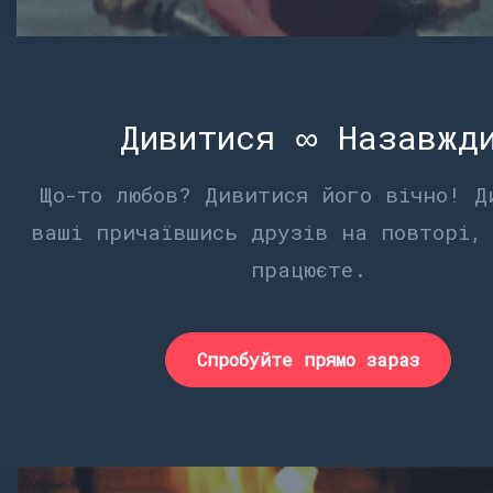
Дивитися ∞ Назавжд
Що-то любов? Дивитися його вічно! Д
ваші причаївшись друзів на повторі,
працюєте.
Спробуйте прямо зараз