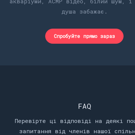
акваріуми, АСМР відео, білий шум, і
душа забажає.
Спробуйте прямо зараз
FAQ
Перевірте ці відповіді на деякі по
запитання від членів нашої спіль