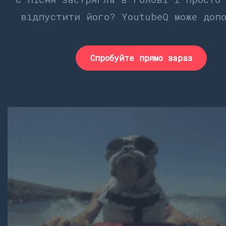
відпустити його? YoutubeQ може доп
Спробуйте прямо зараз