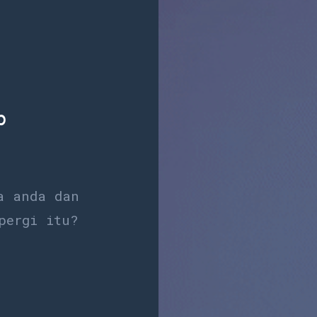
∞
a anda dan
pergi itu?