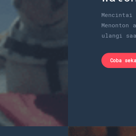
Mencintai
Menonton 
ulangi sa
Coba sek