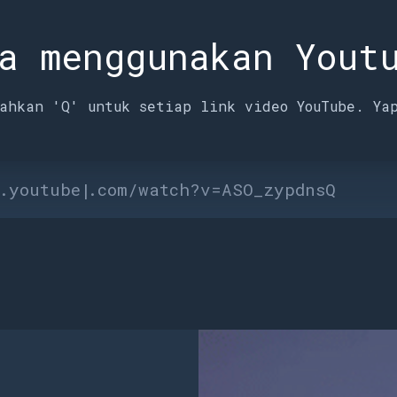
a menggunakan Yout
ahkan 'Q' untuk setiap link video YouTube. Ya
.youtube
q
|
.com/watch?v=ASO_zypdnsQ